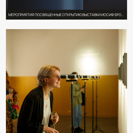
МЕРОПРИЯТИЯ ПОСВЯЩЕННЫЕ ОТКРЫТИЮ ВЫСТАВКИ ИОСИФ БРОДСКИЙ — МЕСТО НЕ ХУЖЕ ЛЮБОГО